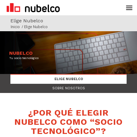
Elige Nubelco
Inicio
/
Elige Nubelco
NUBELCO
Tu socio tecnológico
ELIGE NUBELCO
SOBRE NOSOTROS
¿POR QUÉ ELEGIR
NUBELCO COMO “SOCIO
TECNOLÓGICO”?