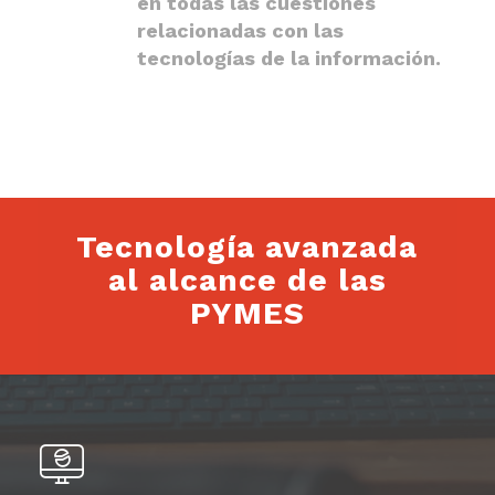
en todas las cuestiones
relacionadas con las
tecnologías de la información.
Tecnología avanzada
al alcance de las
PYMES