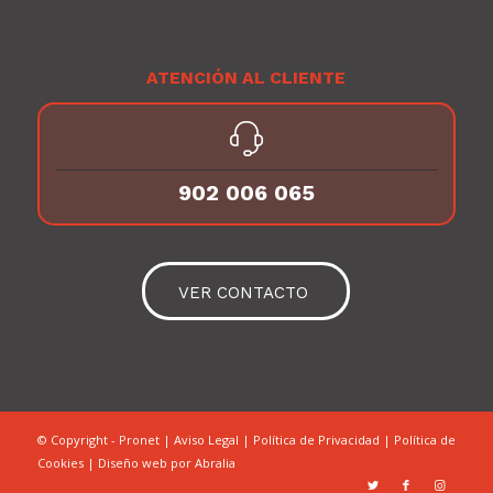
ATENCIÓN AL CLIENTE
902 006 065
VER CONTACTO
© Copyright - Pronet |
Aviso Legal
|
Política de Privacidad
|
Política de
Cookies
| Diseño web por
Abralia