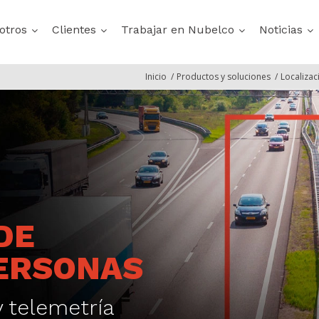
otros
Clientes
Trabajar en Nubelco
Noticias
Inicio
/
Productos y soluciones
/
Localizac
DE
PERSONAS
y telemetría