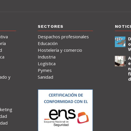
SECTORES
NOTIC
tiva
Despachos profesionales
D
ría
Educación
o
d
Hostelería y comercio
ica
Industria
A
e
Logística
n
Pymes
f
ado y
Sanidad
d
keting
idad
idad