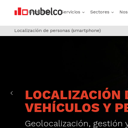
Productos
Servicios
Sectores
Nos
Localización de personas (smartphone)
LOCALIZACIÓN 
VEHÍCULOS Y 
Geolocalización, gestión 