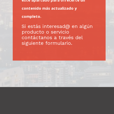
contenido más actualizado y
completo.
Si estás interesad@ en algún
producto o servicio
contáctanos a través del
siguiente formulario.