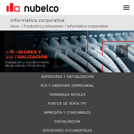
Informática corporativa
Inicio
/
Productos y soluciones
/
Informática corporativa
SERVIDORES Y
VIRTUALIZACIÓN
Instalación y mantenimiento
de servidores informáticos
SERVIDORES Y VIRTUALIZACIÓN
PCS Y HARDWARE EMPRESARIAL
TERMINALES MÓVILES
PUNTOS DE VENTA TPV
IMPRESIÓN Y CONSUMIBLES
DIGITALIZACIÓN
SERVIDORES DOCUMENTALES