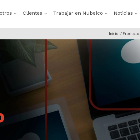
otros
Clientes
Trabajar en Nubelco
Noticias
Inicio
/
Productos
A
O