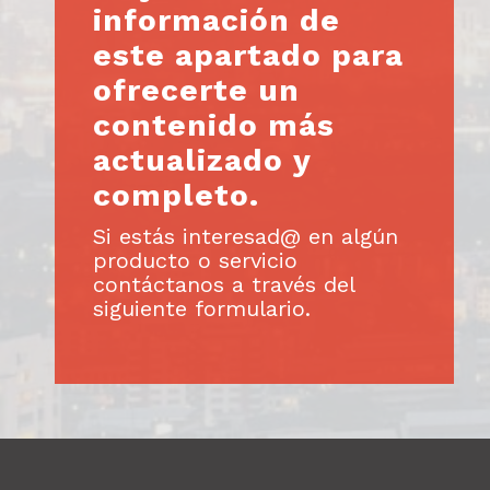
información de
este apartado para
ofrecerte un
contenido más
actualizado y
completo.
Si estás interesad@ en algún
producto o servicio
contáctanos a través del
siguiente formulario.