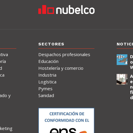
SECTORES
NOTIC
tiva
Despachos profesionales
D
ría
Educación
o
d
Hostelería y comercio
ica
Industria
A
e
Logística
n
Pymes
f
ado y
Sanidad
d
keting