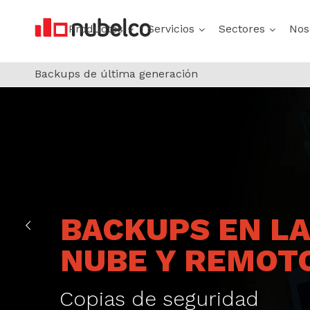
Productos
Servicios
Sectores
Nos
Backups de última generación
BACKUPS EN L
NUBE Y REMOT
Copias de seguridad