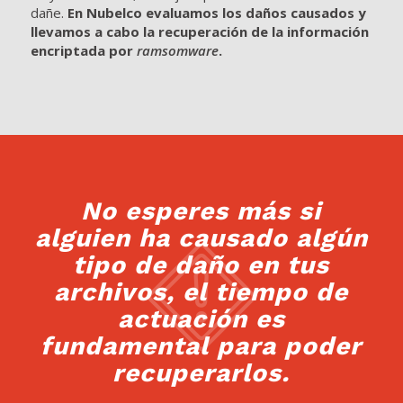
dañe.
En Nubelco evaluamos los daños causados y
llevamos a cabo la recuperación de la información
encriptada por
ramsomware
.
No esperes más si
alguien ha causado algún
tipo de daño en tus
archivos, el tiempo de
actuación es
fundamental para poder
recuperarlos.