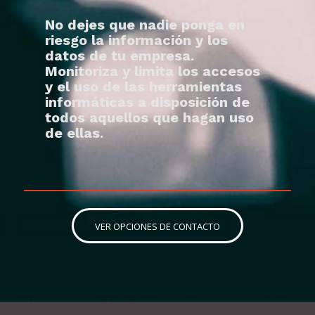
No dejes que nadie ponga en
riesgo la información y los
datos de tu empresa.
Monitoriza y limita los accesos
y el uso de las herramientas
informáticas a disposición de
todos aquellos que hagan uso
de ellas.
VER OPCIONES DE CONTACTO