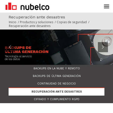
Recuperación ante desastres
Inicio
/
Productos y soluciones
/
Copias de seguridad
/
Recuperación ante desastres
BACKUPS DE
ÚLTIMA GENERACIÓN
Tecnología al servicio
de los datos
BACKUPS EN LA NUBE Y REMOTO
BACKUPS DE ÚLTIMA GENERACIÓN
CONTINUIDAD DE NEGOCIO
RECUPERACIÓN ANTE DESASTRES
CIFRADO Y CUMPLIMIENTO RGPD