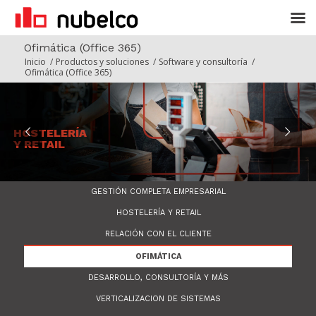
Ofimática (Office 365)
Inicio
/
Productos y soluciones
/
Software y consultoría
/
Ofimática (Office 365)
HOSTELERÍA
Y RETAIL
Software para hoteles, cafeterías,
restaurantes y comercio
GESTIÓN COMPLETA EMPRESARIAL
HOSTELERÍA Y RETAIL
RELACIÓN CON EL CLIENTE
OFIMÁTICA
DESARROLLO, CONSULTORÍA Y MÁS
VERTICALIZACION DE SISTEMAS